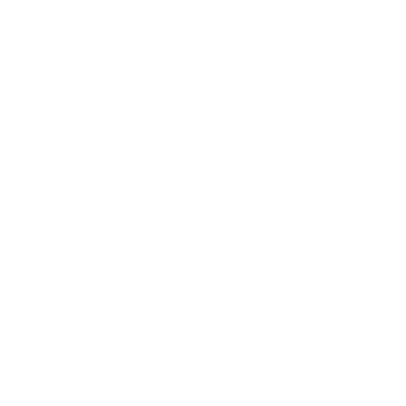
Summer Layered Tiered Ruffle
A-line Swing Midi Dress
$46.99
$49.99
Oferta
Free delivery Over $79!
Secure Payment
Gift cards
Student discount
Brands
About Belle Poque
Blog News