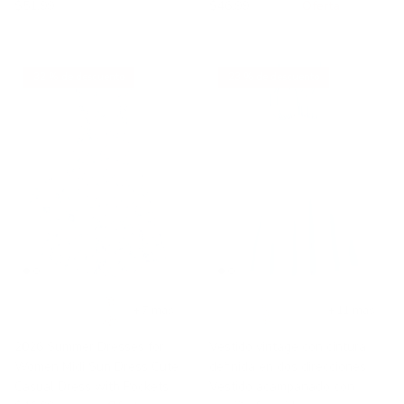
$51.99
$46.99
$68.99
Oferta
32 % de descuento
23 % de descuento
+ 7 más
+ 11 más
2026 Summer Dresses for
Vestido vintage con cintura
Women Midi Sun Dress Cute
definida en dos direcciones
Casual Dress with Pockets
Vestido acampanado con