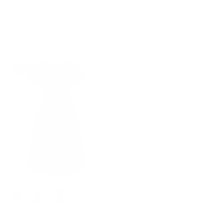
Midi Dress
Date Casual Dress with
$46.99
$49.99
Oferta
Pockets
$46.99
$68.99
Oferta
6 % de descuento
+ 16 más
Women's Vintage Dress 1950s