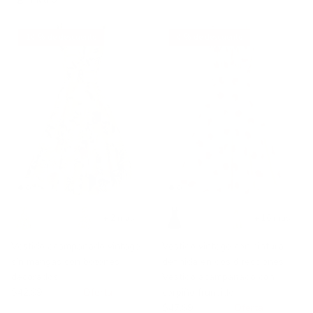
14 % de descuento
4 % de descuento
+ 2 más
+ 16 más
Vestido acampanado vintage
Vestido vintage con cintura
sin mangas con botones
definida en dos direcciones
decorados
Vestido acampanado con
$42.99
$49.99
Oferta
corpiño fruncido
$47.99
$49.99
Oferta