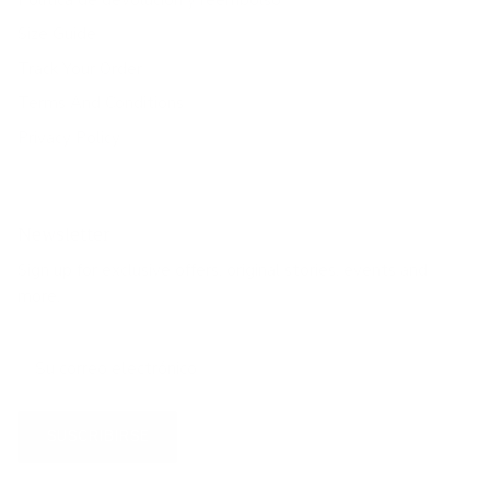
Size Guide
Track Your Order
Terms And Conditions
Privacy Policy
Newsletter
Sign up for exclusive offers, original stories, events and
more.
SUSCRIBIRSE