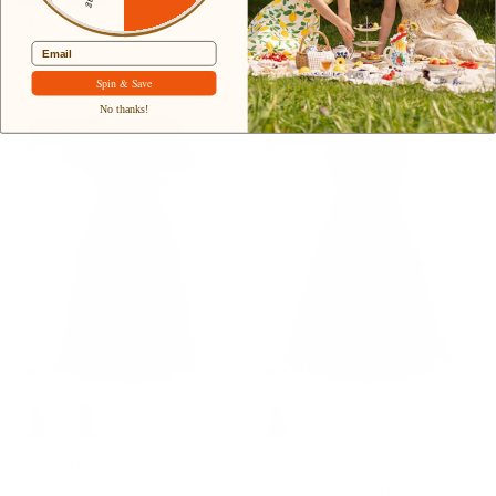
$46.99
corpiño fruncido
$45.99
$59.99
Oferta
Email
Spin & Save
No thanks!
6 % de descuento
32 % de descuento
+ 16 más
+ 9 más
Vintage Dress 2026 Summer
2026 Summer Dresses for
Layered Tiered Ruffle Swing
Women Midi Sun Dress Cute