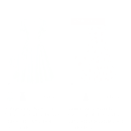
8 % de descuento
+ 8 más
+ 10 más
Vintage Daisy Flower Print
Summer Slip Dresses for
Cottagecore Cocktail Dresses
Women Spaghetti Strap Midi
Square Neck Puff Sleeve
Sun Dress Cute Casual Dress
Dress with Pockets
with Pockets