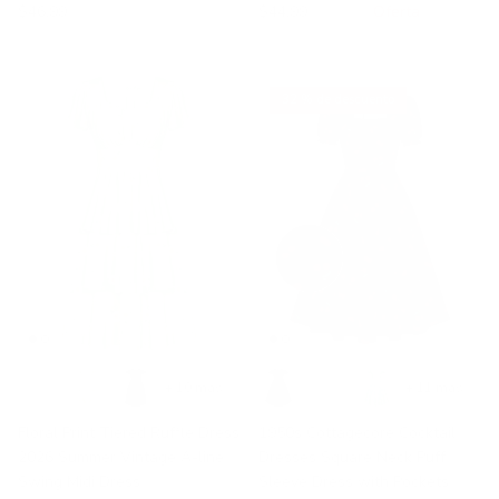
$46.99
$44.99
$48.99
Oferta
32 % de descuento
+ 10 más
+ 11 más
Floral Print Tiered Ruffle Dress
1950s Cottagecore Cocktail
2026 Summer Vintage A-line
Dresses Square Neck Puff
Swing Midi Dress
Sleeve Dress with Pockets