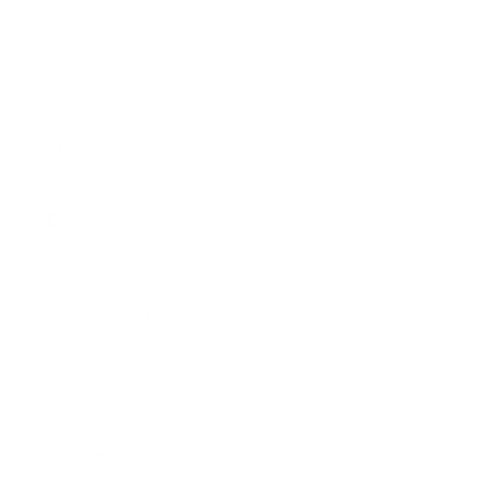
Earn Points
VIP Fans Group
Wholesale
Affiliate Program
Fans Look
Our Materials
INTELLECTUAL PROPERTY RIGHTS
Customer Service
Contact Us
Belle Poque FAQ
Métodos de pago
Envío y Entrega
Política de devolución y reembolso